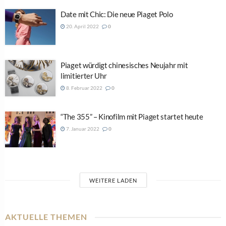
Date mit Chic: Die neue Piaget Polo
20. April 2022
0
Piaget würdigt chinesisches Neujahr mit
limitierter Uhr
8. Februar 2022
0
“The 355” – Kinofilm mit Piaget startet heute
7. Januar 2022
0
WEITERE LADEN
AKTUELLE THEMEN