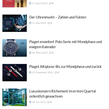
11. April 2024
0
Der Uhrenmarkt – Zahlen und Fakten
11. Mai 2023
0
Piaget erweitert Polo-Serie mit Mondphase und
ewigem Kalender
28. März 2023
0
Piaget Altiplano: Bis zur Mondphase und zurück
23. Dezember 2022
0
Luxuskonzern Richemont im ersten Quartal
ordentlich gewachsen
18. Juli 2022
0