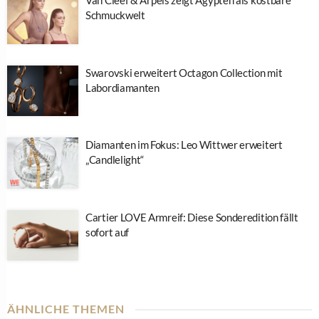
Van Cleef & Arpels zeigt Ägypten als kostbare
Schmuckwelt
Swarovski erweitert Octagon Collection mit
Labordiamanten
Diamanten im Fokus: Leo Wittwer erweitert
„Candlelight“
Cartier LOVE Armreif: Diese Sonderedition fällt
sofort auf
ÄHNLICHE THEMEN