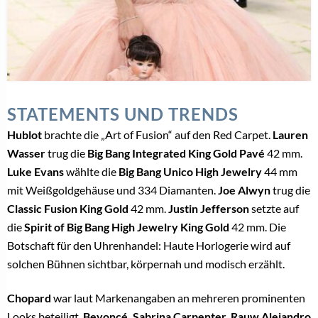
STATEMENTS UND TRENDS
Hublot
brachte die „Art of Fusion“ auf den Red Carpet.
Lauren
Wasser
trug die
Big Bang Integrated King Gold Pavé
42 mm.
Luke Evans
wählte die
Big Bang Unico High Jewelry
44 mm
mit Weißgoldgehäuse und 334 Diamanten.
Joe Alwyn
trug die
Classic Fusion King Gold
42 mm.
Justin Jefferson
setzte auf
die
Spirit of Big Bang High Jewelry King Gold
42 mm. Die
Botschaft für den Uhrenhandel: Haute Horlogerie wird auf
solchen Bühnen sichtbar, körpernah und modisch erzählt.
Chopard
war laut Markenangaben an mehreren prominenten
Looks beteiligt.
Beyoncé, Sabrina Carpenter, Rauw Alejandro