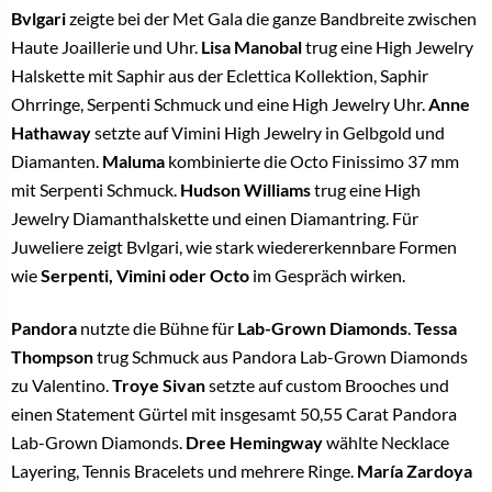
Bvlgari
zeigte bei der Met Gala die ganze Bandbreite zwischen
Haute Joaillerie und Uhr.
Lisa Manobal
trug eine High Jewelry
Halskette mit Saphir aus der Eclettica Kollektion, Saphir
Ohrringe, Serpenti Schmuck und eine High Jewelry Uhr.
Anne
Hathaway
setzte auf Vimini High Jewelry in Gelbgold und
Diamanten.
Maluma
kombinierte die Octo Finissimo 37 mm
mit Serpenti Schmuck.
Hudson Williams
trug eine High
Jewelry Diamanthalskette und einen Diamantring. Für
Juweliere zeigt Bvlgari, wie stark wiedererkennbare Formen
wie
Serpenti, Vimini oder Octo
im Gespräch wirken.
Pandora
nutzte die Bühne für
Lab-Grown Diamonds
.
Tessa
Thompson
trug Schmuck aus Pandora Lab-Grown Diamonds
zu Valentino.
Troye Sivan
setzte auf custom Brooches und
einen Statement Gürtel mit insgesamt 50,55 Carat Pandora
Lab-Grown Diamonds.
Dree Hemingway
wählte Necklace
Layering, Tennis Bracelets und mehrere Ringe.
María Zardoya