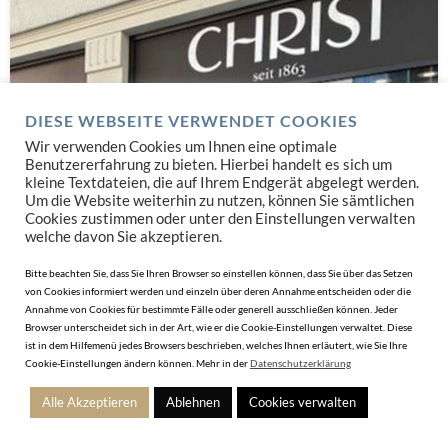
DIESE WEBSEITE VERWENDET COOKIES
Wir verwenden Cookies um Ihnen eine optimale
Benutzererfahrung zu bieten. Hierbei handelt es sich um
kleine Textdateien, die auf Ihrem Endgerät abgelegt werden.
Um die Website weiterhin zu nutzen, können Sie sämtlichen
Cookies zustimmen oder unter den Einstellungen verwalten
welche davon Sie akzeptieren.
Bitte beachten Sie, dass Sie Ihren Browser so einstellen können, dass Sie über das Setzen
NEWS
von Cookies informiert werden und einzeln über deren Annahme entscheiden oder die
Annahme von Cookies für bestimmte Fälle oder generell ausschließen können. Jeder
CHRIST Wien: Flagship Store auf der Mariahilferstraße
Browser unterscheidet sich in der Art, wie er die Cookie-Einstellungen verwaltet. Diese
neu eröffnet
ist in dem Hilfemenü jedes Browsers beschrieben, welches Ihnen erläutert, wie Sie Ihre
Cookie-Einstellungen ändern können. Mehr in der
Datenschutzerklärung
20. Juli 2026
Alle Akzeptieren
Ablehnen
Cookies verwalten