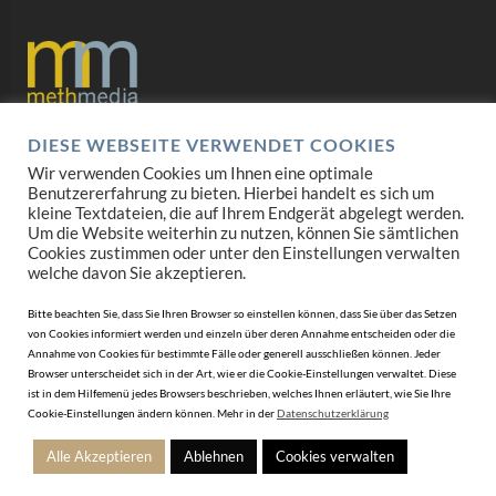
DIESE WEBSEITE VERWENDET COOKIES
Datenschutz
Wir verwenden Cookies um Ihnen eine optimale
Benutzererfahrung zu bieten. Hierbei handelt es sich um
Impressum
kleine Textdateien, die auf Ihrem Endgerät abgelegt werden.
Um die Website weiterhin zu nutzen, können Sie sämtlichen
AGB
Cookies zustimmen oder unter den Einstellungen verwalten
welche davon Sie akzeptieren.
Mediadaten
Bitte beachten Sie, dass Sie Ihren Browser so einstellen können, dass Sie über das Setzen
von Cookies informiert werden und einzeln über deren Annahme entscheiden oder die
Annahme von Cookies für bestimmte Fälle oder generell ausschließen können. Jeder
Browser unterscheidet sich in der Art, wie er die Cookie-Einstellungen verwaltet. Diese
ist in dem Hilfemenü jedes Browsers beschrieben, welches Ihnen erläutert, wie Sie Ihre
Cookie-Einstellungen ändern können. Mehr in der
Datenschutzerklärung
Alle Akzeptieren
Ablehnen
Cookies verwalten
© 2010-2026 DERJUWELIER.at