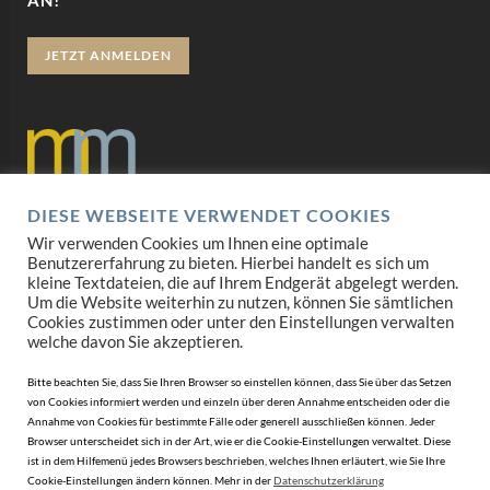
AN!
JETZT ANMELDEN
DIESE WEBSEITE VERWENDET COOKIES
Datenschutz
Wir verwenden Cookies um Ihnen eine optimale
Benutzererfahrung zu bieten. Hierbei handelt es sich um
Impressum
kleine Textdateien, die auf Ihrem Endgerät abgelegt werden.
Um die Website weiterhin zu nutzen, können Sie sämtlichen
Cookies zustimmen oder unter den Einstellungen verwalten
AGB
welche davon Sie akzeptieren.
Mediadaten
Bitte beachten Sie, dass Sie Ihren Browser so einstellen können, dass Sie über das Setzen
von Cookies informiert werden und einzeln über deren Annahme entscheiden oder die
Annahme von Cookies für bestimmte Fälle oder generell ausschließen können. Jeder
Browser unterscheidet sich in der Art, wie er die Cookie-Einstellungen verwaltet. Diese
ist in dem Hilfemenü jedes Browsers beschrieben, welches Ihnen erläutert, wie Sie Ihre
Cookie-Einstellungen ändern können. Mehr in der
Datenschutzerklärung