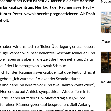
sendorf bei Wien ist seit 37 Jahren die erste Adresse
Neuaus
em Einkaufszentrum. Nun läuft der Räumungsverkauf –
sführer Peter Nowak bereits prognostizieren. Als Profi
eholt.
„Traur
haben wir uns nach reiflicher Überlegung entschlossen,
Zuge werden wir unser beliebtes Geschäft schließen und
ie haben uns über all die Zeit die Treue gehalten. Dafür
eit auf der Homepage von Nowak Schmuck.
ich für den Räumungsverkauf, der gut überlegt und nicht
 geholt. „Ich wurde auf Alexander Schmidt durch
Kolkme
 und habe ihn bereits vor rund zwei Jahren kontaktiert”,
 Herrenduo auf Anhieb sympathisch. Als der Termin für
(Ende Jänner läuft der SCS-Mietvertrag aus), wurde
 für einen Räumungsverkauf besprochen. „Seit Anfang
 ersten Prognosen bereits übertroffen”, freut sich Nowak