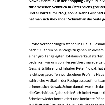
Nowak Schmuck in der Shopping City Süd in Vö
für erlesenen Schmuck in Österreichs größt
und er wird zum Erfolg, so viel kann Geschäft
hat man sich Alexander Schmidt an die Seite g
G
roße Veränderungen stehen ins Haus. Deshalb 
nach 37 Jahren neue Wege zu gehen. In diesem 
einen groß angelegten Totalausverkauf starten. S
bedanken wir uns von Herzen”, liest man derz
Geschäftsführer und Inhaber Peter Nowak hat s
leichtweg getroffen wurde, einen Profi ins Haus
zahlreiche Artikel in der Fachpresse aufmerksam
erinnert sich Nowak. Schon damals war sich das
die Geschäftsaufgabe schließlich fixiert wurde 
Schmidt wieder kontaktiert und konkrete Pläne
Juli läuft der Ausverkauf nun und wir haben die