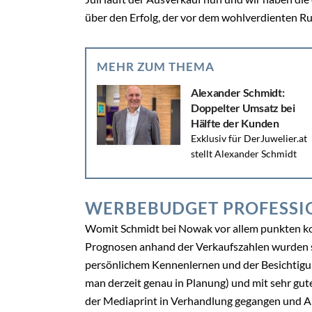
über den Erfolg, der vor dem wohlverdienten R
MEHR ZUM THEMA
Alexander Schmidt:
Doppelter Umsatz bei
Hälfte der Kunden
Exklusiv für DerJuwelier.at
stellt Alexander Schmidt
erstmals die Eckpfeiler seines neuen Erfolgs-
Konzeptes JUWELIER.ZUKUNFT vor. Ab Herbst
wird es in Österreich...
WERBEBUDGET PROFESSI
Womit Schmidt bei Nowak vor allem punkten kon
Prognosen anhand der Verkaufszahlen wurden so
persönlichem Kennenlernen und der Besichtigung
man derzeit genau in Planung) und mit sehr gut
der Mediaprint in Verhandlung gegangen und A