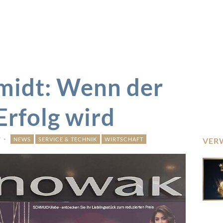
midt: Wenn der
rfolg wird
r
NEWS
SERVICE & TECHNIK
WIRTSCHAFT
VER