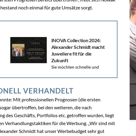
uhestand noch einmal für gute Umsätze sorgt.
INOVA Collection 2024:
Alexander Schmidt macht
Juweliere fit für die
Zukunft
Sie möchten schnelle und
messbare Umsatz-Ergebnisse erzielen? Sprechen Sie
auf der INOVA Collection 2024 im Obergeschoss am
Stand 265 mit...
ONELL VERHANDELT
nte: Mit professionellen Prognosen (die ersten
gar übertroffen, bei den weiteren, die nach
 des Geschäfts, Portfolios etc. getroffen wurden, liegt
en Verhandlungstaktiken für die Werbung. „Wir sind mit
lexander Schmidt hat unser Werbebudget sehr gut