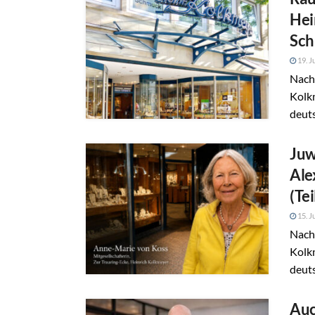
Hei
Sch
19. J
Nach 
Kolkm
deut
Juw
Ale
(Tei
15. J
Nach 
Kolkm
deut
Auc