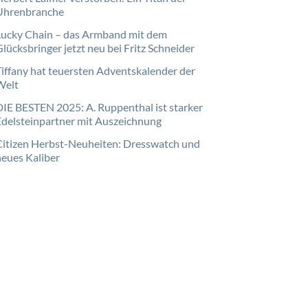
Uhrenbranche
Lucky Chain – das Armband mit dem
lücksbringer jetzt neu bei Fritz Schneider
Tiffany hat teuersten Adventskalender der
Welt
DIE BESTEN 2025: A. Ruppenthal ist starker
Edelsteinpartner mit Auszeichnung
Citizen Herbst-Neuheiten: Dresswatch und
neues Kaliber