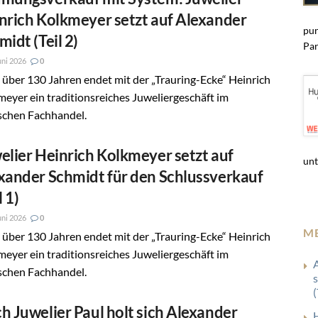
nrich Kolkmeyer setzt auf Alexander
pun
midt (Teil 2)
Par
uni 2026
0
über 130 Jahren endet mit der „Trauring-Ecke“ Heinrich
eyer ein traditionsreiches Juweliergeschäft im
schen Fachhandel.
elier Heinrich Kolkmeyer setzt auf
unt
xander Schmidt für den Schlussverkauf
l 1)
uni 2026
0
M
über 130 Jahren endet mit der „Trauring-Ecke“ Heinrich
eyer ein traditionsreiches Juweliergeschäft im
schen Fachhandel.
(
h Juwelier Paul holt sich Alexander