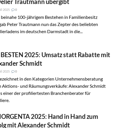
elier Trautmann übergibt
uli 2025
0
 beinahe 100-jährigem Bestehen in Familienbesitz
gab Peter Trautmann nun das Zepter des beliebten
ierladens im deutschen Darmstadt in die...
 BESTEN 2025: Umsatz statt Rabatte mit
xander Schmidt
uli 2025
0
ezeichnet in den Kategorien Unternehmensberatung
e Aktions- und Räumungsverkäufe: Alexander Schmidt
als einer der profiliertesten Branchenberater für
iere.
ORGENTA 2025: Hand in Hand zum
olg mit Alexander Schmidt