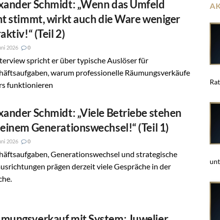
xander Schmidt: „Wenn das Umfeld
A
ht stimmt, wirkt auch die Ware weniger
aktiv!“ (Teil 2)
uni 2026
0
terview spricht er über typische Auslöser für
häftsaufgaben, warum professionelle Räumungsverkäufe
Rat
s funktionieren
xander Schmidt: „Viele Betriebe stehen
 einem Generationswechsel!“ (Teil 1)
uni 2026
0
häftsaufgaben, Generationswechsel und strategische
unt
srichtungen prägen derzeit viele Gespräche in der
che.
mungsverkauf mit System: Juwelier