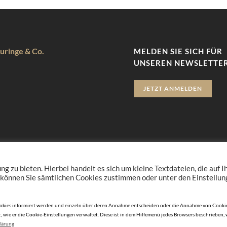
uringe & Co.
MELDEN SIE SICH FÜR
UNSEREN NEWSLETTER
JETZT ANMELDEN
zu bieten. Hierbei handelt es sich um kleine Textdateien, die auf 
 können Sie sämtlichen Cookies zustimmen oder unter den Einstellu
n Cookies informiert werden und einzeln über deren Annahme entscheiden oder die Annahme von Cookie
, wie er die Cookie-Einstellungen verwaltet. Diese ist in dem Hilfemenü jedes Browsers beschrieben,
lärung
© 2010-2026 DERJUWELIER.at