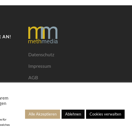
 AN!
Datenschutz
Impressum
AGB
Mediadaten
Ihrem
ngen
Alle Akzeptieren
Ablehnen
Cookies verwalten
s für
 welches