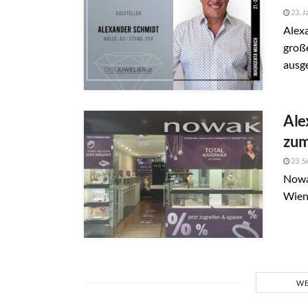
23. J
Alex
große
ausge
Ale
zum
23. S
Nowa
Wien 
WE