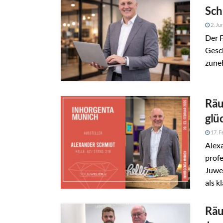
Sch
2. Ju
Der F
Gesc
zune
Räu
glü
17. F
Alexa
prof
Juwel
als kl
Räu