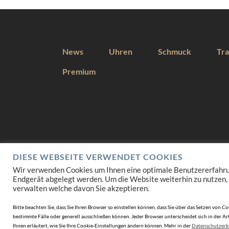
News
Uhren
Schmuck
Tra
Premium
DIESE WEBSEITE VERWENDET COOKIES
Wir verwenden Cookies um Ihnen eine optimale Benutzererfahrung 
Endgerät abgelegt werden. Um die Website weiterhin zu nutzen,
verwalten welche davon Sie akzeptieren.
Bitte beachten Sie, dass Sie Ihren Browser so einstellen können, dass Sie über das Setzen vo
bestimmte Fälle oder generell ausschließen können. Jeder Browser unterscheidet sich in der Art
Ihnen erläutert, wie Sie Ihre Cookie-Einstellungen ändern können. Mehr in der
Datenschutzerk