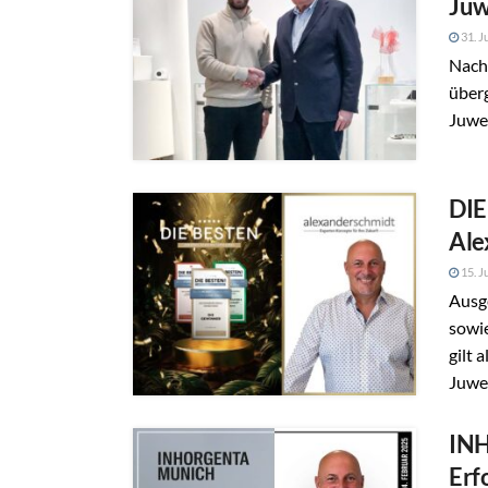
Juw
31. J
Nach
über
Juwel
DIE
Ale
15. J
Ausg
sowi
gilt 
Juwel
INH
Erf