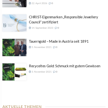
22. April 2026
0
CHRIST-Eigenmarken „Responsible Jewellery
Council“ zertifiziert
14. September 2023
0
Tauerngold – Made in Austria seit 1891
5. November 2021
0
Recyceltes Gold: Schmuck mit gutem Gewissen
3. November 2021
0
AKTUELLE THEMEN