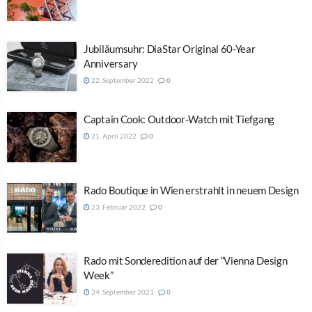
Jubiläumsuhr: DiaStar Original 60-Year
Anniversary
22. September 2022
0
Captain Cook: Outdoor-Watch mit Tiefgang
21. April 2022
0
Rado Boutique in Wien erstrahlt in neuem Design
23. Februar 2022
0
Rado mit Sonderedition auf der “Vienna Design
Week”
24. September 2021
0