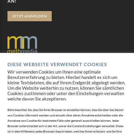
AN!
JETZT ANMELDEN
DIESE WEBSEITE VERWENDET COOKIES
Datenschutz
Wir verwenden Cookies um Ihnen eine optimale
Benutzererfahrung zu bieten. Hierbei handelt es sich um
Impressum
kleine Textdateien, die auf Ihrem Endgerät abgelegt werden.
Um die Website weiterhin zu nutzen, können Sie sämtlichen
AGB
Cookies zustimmen oder unter den Einstellungen verwalten
welche davon Sie akzeptieren.
Mediadaten
Bitte beachten Sie, dass Sie Ihren Browser so einstellen können, dass Sie über das Setzen
von Cookies informiert werden und einzeln über deren Annahme entscheiden oder die
Annahme von Cookies für bestimmte Fälle oder generell ausschließen können. Jeder
Browser unterscheidet sich in der Art, wie er die Cookie-Einstellungen verwaltet. Diese
ist in dem Hilfemenü jedes Browsers beschrieben, welches Ihnen erläutert, wie Sie Ihre