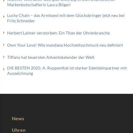
Markenbotschafterin Laura Bilgeri
Lucky Chain – das Armband mit dem Glücksbringer jetzt neu bei
Fritz Schneider
Herbert Laimer verstorben: Ein Titan der Uhrenbranche
Own Your Love! Wie mandana Hochzeitsschmuck neu definiert
Tiffany hat teuersten Adventskalender der Welt
DIE BESTEN 2025: A. Ruppenthal ist starker Edelsteinpartner mit
Auszeichnung
News
Uhren