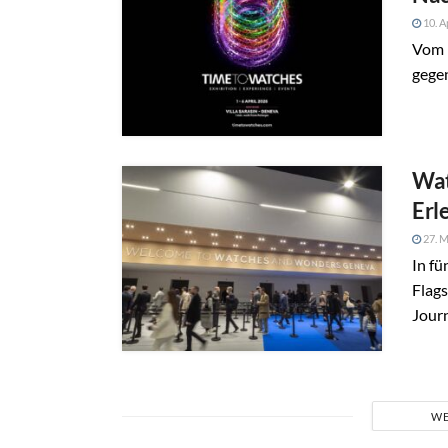
10. A
Vom 1
gegen
Wat
Erl
27. M
In f
Flag
Journ
WE