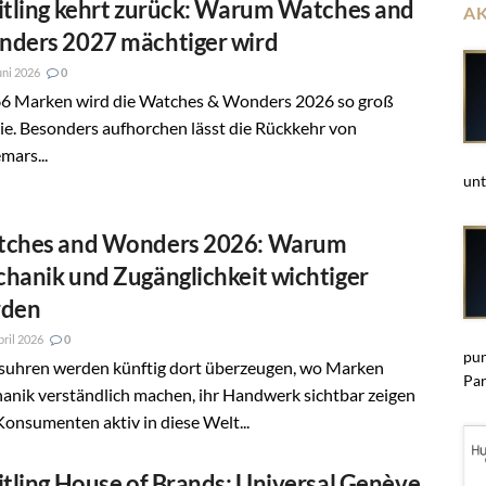
itling kehrt zurück: Warum Watches and
A
ders 2027 mächtiger wird
uni 2026
0
66 Marken wird die Watches & Wonders 2026 so groß
ie. Besonders aufhorchen lässt die Rückkehr von
mars...
unt
ches and Wonders 2026: Warum
hanik und Zugänglichkeit wichtiger
rden
pril 2026
0
pun
suhren werden künftig dort überzeugen, wo Marken
Par
anik verständlich machen, ihr Handwerk sichtbar zeigen
onsumenten aktiv in diese Welt...
itling House of Brands: Universal Genève