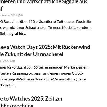
mieren und wirtschaftliche Signale aus
f
eptember 2025
0
0 Besucher, über 150 präsentierte Zeitmesser. Doch die
 war nicht nur Schaufenster für neue Modelle, sondern
Seismograf für...
eva Watch Days 2025: Mit Rückenwind
die Zukunft der Uhrmacherei
ai 2025
0
einer Rekordzahl von 66 teilnehmenden Marken, einem
iterten Rahmenprogramm und einem neuen COSC-
fizierungs-Wettbewerb setzt die Veranstaltung neue
äbe für...
e to Watches 2025: Zeit zur
hbesprechung