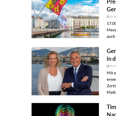
Pre
Gen
10. S
17.00
Messe
auch 
Gen
in 
28. M
Mit 
erwe
Zerti
Maßst
Tim
Nac