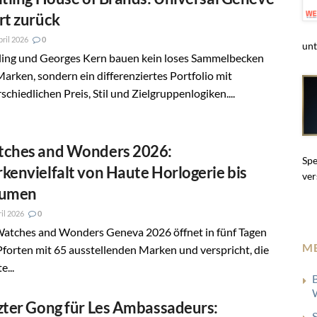
rt zurück
pril 2026
0
unt
tling und Georges Kern bauen kein loses Sammelbecken
arken, sondern ein differenziertes Portfolio mit
schiedlichen Preis, Stil und Zielgruppenlogiken....
ches and Wonders 2026:
Spe
kenvielfalt von Haute Horlogerie bis
ver
lumen
ril 2026
0
Watches and Wonders Geneva 2026 öffnet in fünf Tagen
M
Pforten mit 65 ausstellenden Marken und verspricht, die
e...
zter Gong für Les Ambassadeurs: