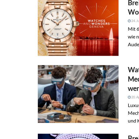
Bre
Won
24. J
Mit 
wie n
Aude
Wat
Mec
we
20. A
Luxu
Mech
und K
Bre