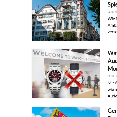
Spi
28. 
Wie 
Amba
versc
Wat
Aud
Mon
23. S
Mit 
wie n
Aude
Gen