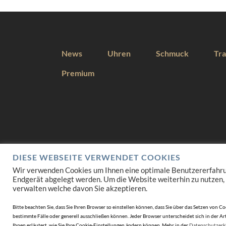
News
Uhren
Schmuck
Tra
Premium
DIESE WEBSEITE VERWENDET COOKIES
Wir verwenden Cookies um Ihnen eine optimale Benutzererfahrung 
Endgerät abgelegt werden. Um die Website weiterhin zu nutzen,
verwalten welche davon Sie akzeptieren.
Bitte beachten Sie, dass Sie Ihren Browser so einstellen können, dass Sie über das Setzen vo
bestimmte Fälle oder generell ausschließen können. Jeder Browser unterscheidet sich in der Art
Ihnen erläutert, wie Sie Ihre Cookie-Einstellungen ändern können. Mehr in der
Datenschutzerk