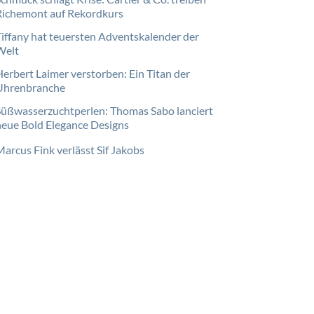
Richemont auf Rekordkurs
Tiffany hat teuersten Adventskalender der
Welt
Herbert Laimer verstorben: Ein Titan der
Uhrenbranche
Süßwasserzuchtperlen: Thomas Sabo lanciert
neue Bold Elegance Designs
Marcus Fink verlässt Sif Jakobs