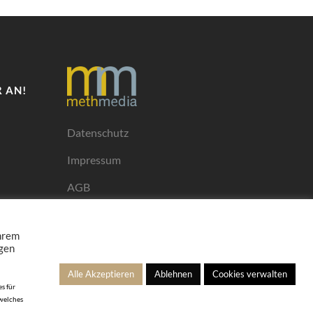
 AN!
Datenschutz
Impressum
AGB
Mediadaten
Ihrem
ngen
Alle Akzeptieren
Ablehnen
Cookies verwalten
s für
 welches