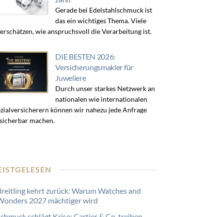
Gerade bei Edelstahlschmuck ist
das ein wichtiges Thema. Viele
erschätzen, wie anspruchsvoll die Verarbeitung ist.
DIE BESTEN 2026:
Versicherungsmakler für
Juweliere
Durch unser starkes Netzwerk an
nationalen wie internationalen
zialversicherern können wir nahezu jede Anfrage
sicherbar machen.
EISTGELESEN
Breitling kehrt zurück: Warum Watches and
Wonders 2027 mächtiger wird
Schmuck schlägt Krise: Cartier & Co. treiben