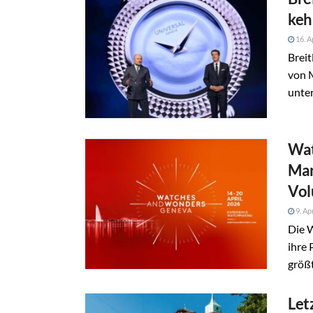
keh
16. A
Brei
von M
unter
Wat
Mar
Vo
9. Ap
Die 
ihre 
größt
Let