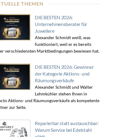
KTUELLE THEMEN
DIE BESTEN 2026:
Unternehmensberater für
Juweliere
Alexander Schmidt weiß, was
funktioniert, weil er es bereits
er verschiedensten Marktbedingungen bewiesen hat.
DIE BESTEN 2026: Gewinner
der Kategorie Aktions- und
Räumungsverkäufe
Alexander Schmidt und Walter
Lehmkühler stehen Ihnen in
cto Aktions- und Räumungsverkäufe als kompetente
tner zur Seite.
Reparierbar statt austauschbar:
Warum Service bei Edelstahl
zählt