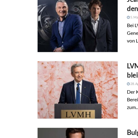
den
5. Ma
Bei 
Gener
von L
LVM
ble
28. A
Der K
Berei
zum..
Bul