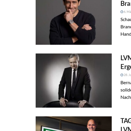
Bra
6. Mä
Schau
Bran
Hand
LVM
Erg
28. J
Bern
soli
Nachf
TAG
LVM