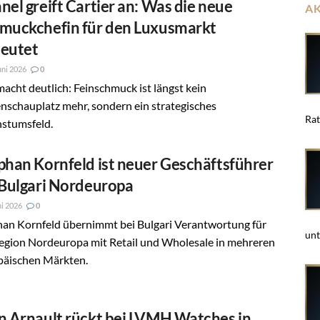
nel greift Cartier an: Was die neue
A
muckchefin für den Luxusmarkt
eutet
uni 2026
0
acht deutlich: Feinschmuck ist längst kein
nschauplatz mehr, sondern ein strategisches
Rat
stumsfeld.
phan Kornfeld ist neuer Geschäftsführer
 Bulgari Nordeuropa
ni 2026
0
han Kornfeld übernimmt bei Bulgari Verantwortung für
unt
Region Nordeuropa mit Retail und Wholesale in mehreren
päischen Märkten.
n Arnault rückt bei LVMH Watches in