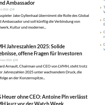
nd Ambassador
rz 2026
0
spieler Jake Gyllenhaal übernimmt die Rolle des Global
d Ambassador und soll künftig die Verbindung von
werk, Kultur und moderner...
H Jahreszahlen 2025: Solide
ebnisse, offene Fragen für Investoren
anuar 2026
0
ard Arnault, Chairman und CEO von LVMH, steht trotz
der Jahreszahlen 2025 unter wachsendem Druck, die
olge an der Konzernspitze...
 Heuer ohne CEO: Antoine Pin verlässt
H kurz vor der Watch Week