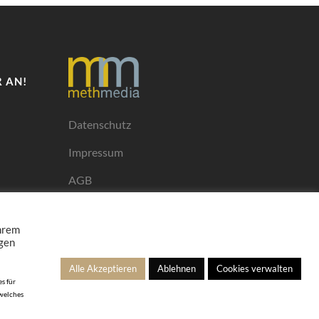
 AN!
Datenschutz
Impressum
AGB
Mediadaten
Ihrem
ngen
Alle Akzeptieren
Ablehnen
Cookies verwalten
s für
 welches