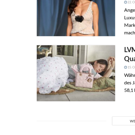
22. O
Angel
Luxu
Mark
mach
LVM
Qua
15. O
Währ
des 
58,1 
WE