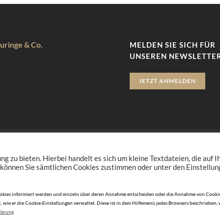
uringe & Co.
MELDEN SIE SICH FÜR
UNSEREN NEWSLETTER
JETZT ANMELDEN
zu bieten. Hierbei handelt es sich um kleine Textdateien, die auf 
 können Sie sämtlichen Cookies zustimmen oder unter den Einstellu
n Cookies informiert werden und einzeln über deren Annahme entscheiden oder die Annahme von Cookie
, wie er die Cookie-Einstellungen verwaltet. Diese ist in dem Hilfemenü jedes Browsers beschrieben,
lärung
© 2010-2026 DERJUWELIER.at