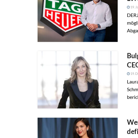
19. J
DERJ
mögli
Abga
Bul
CE
19. 
Laur
Schmu
berich
Wen
def