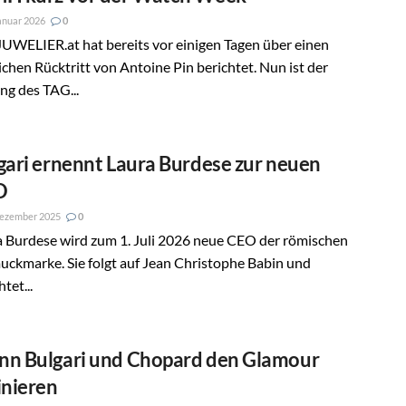
anuar 2026
0
UWELIER.at hat bereits vor einigen Tagen über einen
chen Rücktritt von Antoine Pin berichtet. Nun ist der
ng des TAG...
gari ernennt Laura Burdese zur neuen
O
Dezember 2025
0
a Burdese wird zum 1. Juli 2026 neue CEO der römischen
ckmarke. Sie folgt auf Jean Christophe Babin und
tet...
n Bulgari und Chopard den Glamour
inieren