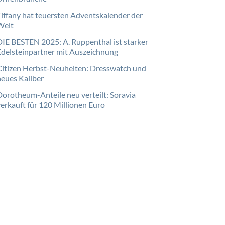
Tiffany hat teuersten Adventskalender der
Welt
DIE BESTEN 2025: A. Ruppenthal ist starker
Edelsteinpartner mit Auszeichnung
Citizen Herbst-Neuheiten: Dresswatch und
neues Kaliber
Dorotheum-Anteile neu verteilt: Soravia
verkauft für 120 Millionen Euro