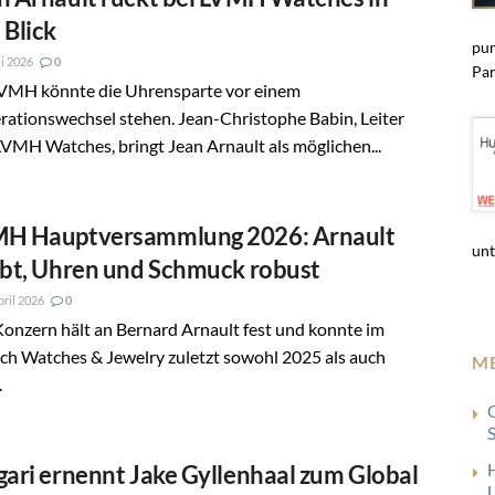
 Blick
pun
i 2026
0
Par
LVMH könnte die Uhrensparte vor einem
ationswechsel stehen. Jean-Christophe Babin, Leiter
VMH Watches, bringt Jean Arnault als möglichen...
H Hauptversammlung 2026: Arnault
unt
ibt, Uhren und Schmuck robust
pril 2026
0
onzern hält an Bernard Arnault fest und konnte im
ch Watches & Jewelry zuletzt sowohl 2025 als auch
M
.
gari ernennt Jake Gyllenhaal zum Global