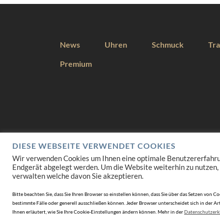
News
Uhren
Schmuck
Tra
Premium
DIESE WEBSEITE VERWENDET COOKIES
Wir verwenden Cookies um Ihnen eine optimale Benutzererfahrung 
Endgerät abgelegt werden. Um die Website weiterhin zu nutzen,
verwalten welche davon Sie akzeptieren.
Bitte beachten Sie, dass Sie Ihren Browser so einstellen können, dass Sie über das Setzen vo
bestimmte Fälle oder generell ausschließen können. Jeder Browser unterscheidet sich in der Art
Ihnen erläutert, wie Sie Ihre Cookie-Einstellungen ändern können. Mehr in der
Datenschutzerk