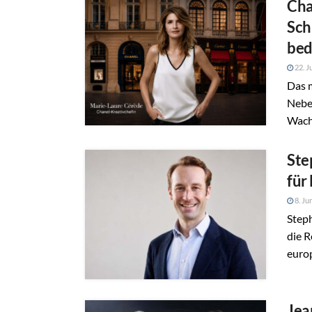
Cha
Sch
bed
22. J
Das m
Nebe
Wach
Ste
für
8. Ju
Step
die 
euro
Jea