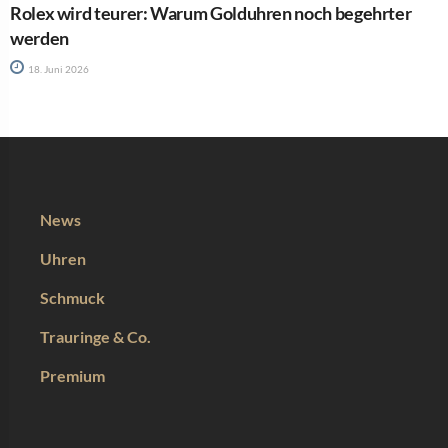
Rolex wird teurer: Warum Golduhren noch begehrter
werden
18. Juni 2026
News
Uhren
Schmuck
Trauringe & Co.
Premium