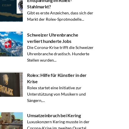
Entspannung im Rolex-
Stahlmarkt?
Gibt es erste Anzeichen, dass sich der
Markt der Rolex-Sprotmodelle...
Schweizer Uhrenbranche
verliert hunderte Jobs
Die Corona-Krise trifft die Schweizer
Uhrenbranche drastisch. Hunderte
Stellen wurden...
Rolex: Hilfe für Künstler in der
Krise
Rolex startet eine Initiative zur
Unterstützung von Musikern und
Sängern,...
Umsatzeinbruch bei Kering
Luxuskonzern Kering musste in der
Corona-Krise im zweiten Quartal