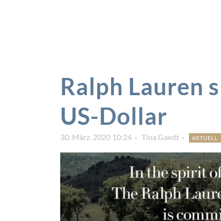
Ralph Lauren 
US-Dollar
30. März. 2020 10:24
Tina Gaedt
AKTUELL