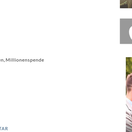
en
,
Millionenspende
TAR