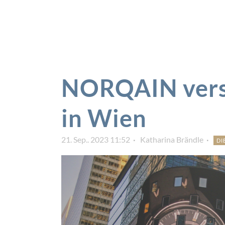
NORQAIN vers
in Wien
21. Sep.. 2023 11:52
Katharina Brändle
DI