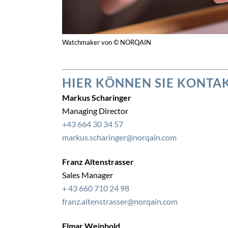
Watchmaker von © NORQAIN
HIER KÖNNEN SIE KONTA
Markus Scharinger
Managing Director
+43 664 30 34 57
markus.scharinger@norqain.com
Franz Altenstrasser
Sales Manager
+ 43 660 710 24 98
franz.altenstrasser@norqain.com
Elmar Weinhold