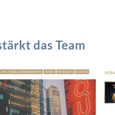
tärkt das Team
E WELT DER UHRENMARKEN
NEWS
NORQAIN
UHREN
VER