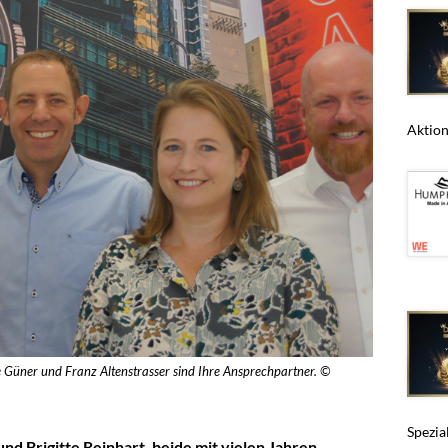
Aktions
e Güner und Franz Altenstrasser sind Ihre Ansprechpartner. ©
Spezia
d Brigitte Reinhart, beide mit vielen Jahren