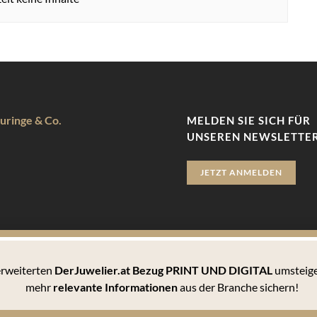
uringe & Co.
MELDEN SIE SICH FÜR
UNSEREN NEWSLETTER
JETZT ANMELDEN
 erweiterten
DerJuwelier.at Bezug PRINT UND DIGITAL
umsteige
zu bieten. Hierbei handelt es sich um kleine Textdateien, die auf 
mehr
relevante Informationen
aus der Branche sichern!
 können Sie sämtlichen Cookies zustimmen oder unter den Einstellu