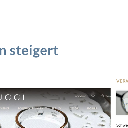
 steigert
VER
Schwei