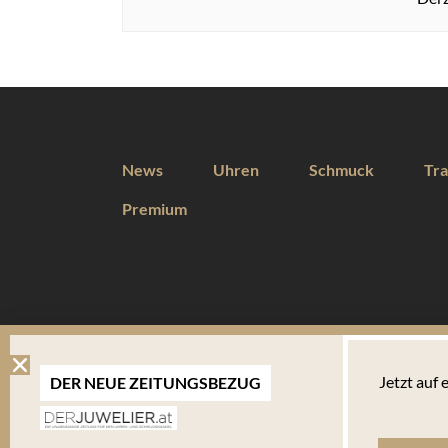
News
Uhren
Schmuck
Tra
Premium
DIESE WEBSEITE VERWENDET COOKIES
Jetzt auf
DER NEUE ZEITUNGSBEZUG
Wir verwenden Cookies um Ihnen eine optimale Benutzererfahrung 
Endgerät abgelegt werden. Um die Website weiterhin zu nutzen,
verwalten welche davon Sie akzeptieren.