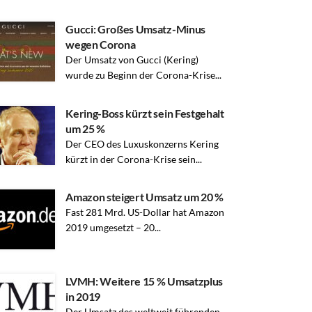
Gucci: Großes Umsatz-Minus
wegen Corona
Der Umsatz von Gucci (Kering)
wurde zu Beginn der Corona-Krise...
Kering-Boss kürzt sein Festgehalt
um 25 %
Der CEO des Luxuskonzerns Kering
kürzt in der Corona-Krise sein...
Amazon steigert Umsatz um 20 %
Fast 281 Mrd. US-Dollar hat Amazon
2019 umgesetzt – 20...
LVMH: Weitere 15 % Umsatzplus
in 2019
Der Umsatz des weltweit führenden