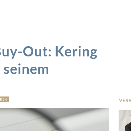
uy-Out: Kering
n seinem
REN
VER