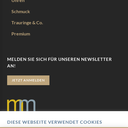
Uhren
Schmuck
Trauringe & Co.
Premium
MELDEN SIE SICH FÜR UNSEREN NEWSLETTER
AN!
JETZT ANMELDEN
DIESE WEBSEITE VERWENDET COOKIES
Datenschutz