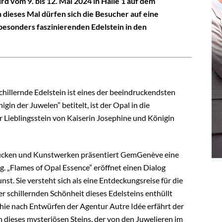
 vom 9. bis 12. Mai 2024 in Halle 1 auf dem
dieses Mal dürfen sich die Besucher auf eine
besonders faszinierenden Edelstein in den
schillernde Edelstein ist eines der beeindruckendsten
in der Juwelen” betitelt, ist der Opal in die
 Lieblingsstein von Kaiserin Josephine und Königin
tücken und Kunstwerken präsentiert GemGenève eine
g. „Flames of Opal Essence” eröffnet einen Dialog
t. Sie versteht sich als eine Entdeckungsreise für die
r schillernden Schönheit dieses Edelsteins enthüllt
hie nach Entwürfen der Agentur Autre Idée erfährt der
 dieses mysteriösen Steins, der von den Juwelieren im