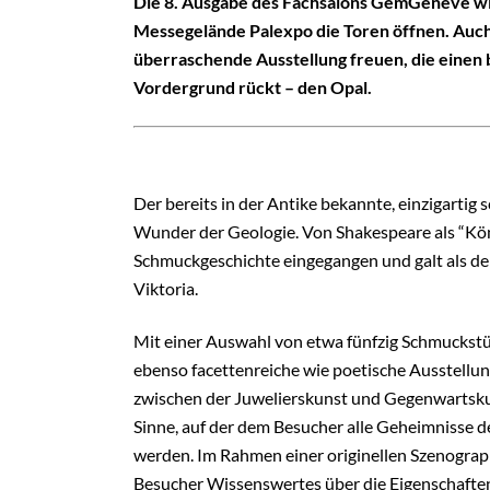
Die 8. Ausgabe des Fachsalons GemGenève wird
Messegelände Palexpo die Toren öffnen. Auch 
überraschende Ausstellung freuen, die einen 
Vordergrund rückt – den Opal.
Der bereits in der Antike bekannte, einzigartig 
Wunder der Geologie. Von Shakespeare als “König
Schmuckgeschichte eingegangen und galt als der
Viktoria.
Mit einer Auswahl von etwa fünfzig Schmucks
ebenso facettenreiche wie poetische Ausstellun
zwischen der Juwelierskunst und Gegenwartskuns
Sinne, auf der dem Besucher alle Geheimnisse de
werden. Im Rahmen einer originellen Szenograp
Besucher Wissenswertes über die Eigenschaften