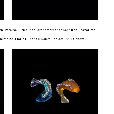
en, Paraiba-Turmalinen, orangefarbenen Saphiren, Tsavoriten
 Edelsteine, Florie Dupont © Sammlung des MAH Genève