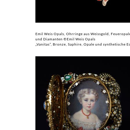
Emil Weis Opals, Ohrringe aus Weissgold, Feueropal
und Diamanten
©Emil Weis Opals
„Vanitas”, Bronze, Saphire, Opale und synthetische