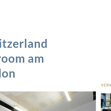
itzerland
wroom am
don
VER