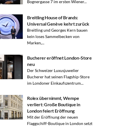
Bognergasse 7 im ersten Wiener...
Breitling House of Brands:
Universal Genève kehrt zurück
Breitling und Georges Kern bauen
kein loses Sammelbecken von
Marken,...
Bucherer eröffnet London-Store
neu
Der Schweizer Luxusjuwelier
Bucherer hat seinen Flagship-Store
im Londoner Einkaufszentrum...
Rolex übernimmt, Wempe
verliert: Große Boutique in
London feiert Eröffnung
Mit der Eröffnung der neuen
Flaggschiff-Boutique in London setzt