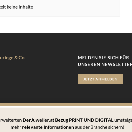
eit keine Inhalte
uringe & Co.
MELDEN SIE SICH FÜR
UNSEREN NEWSLETTER
JETZT ANMELDEN
 erweiterten
DerJuwelier.at Bezug PRINT UND DIGITAL
umsteige
zu bieten. Hierbei handelt es sich um kleine Textdateien, die auf 
mehr
relevante Informationen
aus der Branche sichern!
 können Sie sämtlichen Cookies zustimmen oder unter den Einstellu