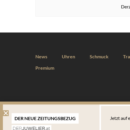
Derz
News
Uhren
Schmuck
Tra
Premium
DIESE WEBSEITE VERWENDET COOKIES
Jetzt auf
DER NEUE ZEITUNGSBEZUG
Wir verwenden Cookies um Ihnen eine optimale Benutzererfahrung 
Endgerät abgelegt werden. Um die Website weiterhin zu nutzen,