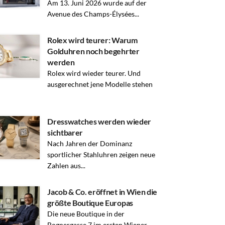
Am 13. Juni 2026 wurde auf der
Avenue des Champs-Élysées...
Rolex wird teurer: Warum
Golduhren noch begehrter
werden
Rolex wird wieder teurer. Und
ausgerechnet jene Modelle stehen
Dresswatches werden wieder
sichtbarer
Nach Jahren der Dominanz
sportlicher Stahluhren zeigen neue
Zahlen aus...
Jacob & Co. eröffnet in Wien die
größte Boutique Europas
Die neue Boutique in der
Bognergasse 7 im ersten Wiener...