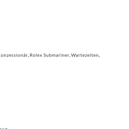
Konzessionär
,
Rolex Submariner
,
Wartezeiten
,