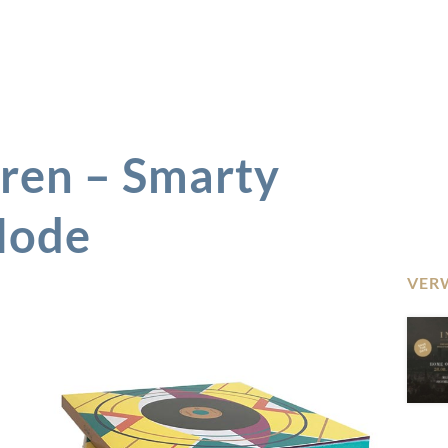
hren – Smarty
Mode
VER