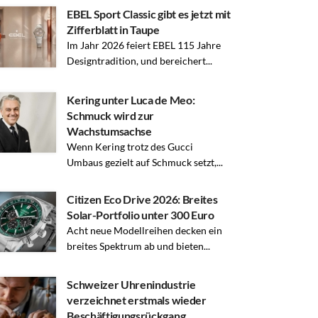
EBEL Sport Classic gibt es jetzt mit
Zifferblatt in Taupe
Im Jahr 2026 feiert EBEL 115 Jahre
Designtradition, und bereichert...
Kering unter Luca de Meo:
Schmuck wird zur
Wachstumsachse
Wenn Kering trotz des Gucci
Umbaus gezielt auf Schmuck setzt,...
Citizen Eco Drive 2026: Breites
Solar-Portfolio unter 300 Euro
Acht neue Modellreihen decken ein
breites Spektrum ab und bieten...
Schweizer Uhrenindustrie
verzeichnet erstmals wieder
Beschäftigungsrückgang