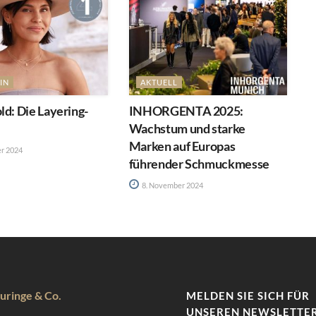
IN
AKTUELL
ld: Die Layering-
INHORGENTA 2025:
Wachstum und starke
Marken auf Europas
r 2024
führender Schmuckmesse
8. November 2024
uringe & Co.
MELDEN SIE SICH FÜR
UNSEREN NEWSLETTER