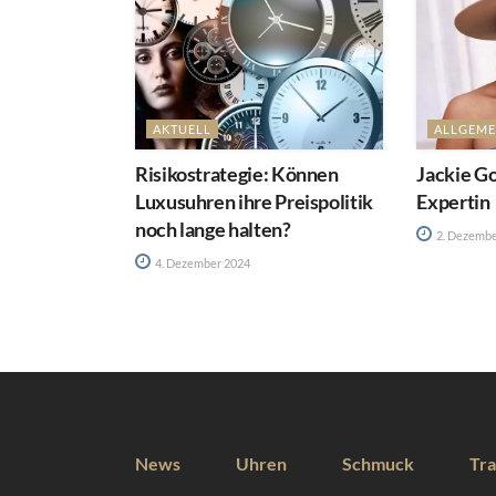
AKTUELL
ALLGEME
Risikostrategie: Können
Jackie Go
Luxusuhren ihre Preispolitik
Expertin
noch lange halten?
2. Dezembe
4. Dezember 2024
News
Uhren
Schmuck
Tra