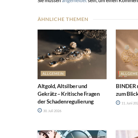
Sie müssen
angemeldet
sein, um einen Kommen
ÄHNLICHE THEMEN
ALLGEMEIN
ALLGEME
Altgold, Altsilber und
BINDER m
Gekrätz – Kritische Fragen
zum Blic
der Schadenregulierung
11. Juni 20
30. Juli 2026