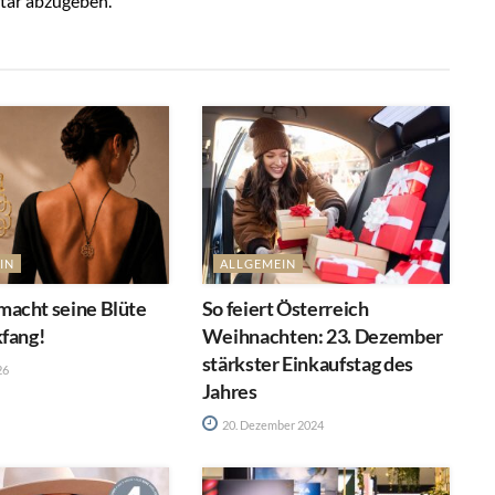
tar abzugeben.
IN
ALLGEMEIN
acht seine Blüte
So feiert Österreich
kfang!
Weihnachten: 23. Dezember
stärkster Einkaufstag des
26
Jahres
20. Dezember 2024