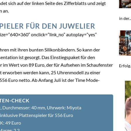
et sich auf der linken Seite des Zifferblatts und zeigt
n an.
in der..
PIELER FÜR DEN JUWELIER
ize=”640×360″ onclick=”link_no” autoplay=”yes”
ren mit ihren bunten Silikonbändern. So kann der
ntation ist gesorgt. Das Einstiegspaket für den
er im Wert von 89 Euro, der für Aufsehen im Schaufenster
Erfolg
rat erworben werden kann, 25 Uhrenmodell zu einer
556 Euro netto. Ab Anfang Juli ist der Time Mode-
TEN-CHECK
t, Durchmesser: 40 mm, Uhrwerk: Miyota
inklusive Plattenspieler für 556 Euro
K: 49 Euro
Marge: 2.2