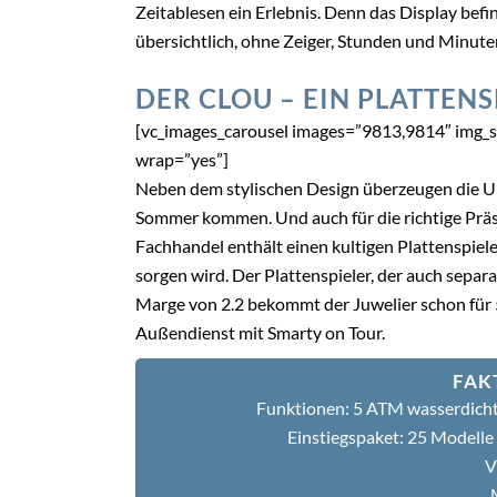
Zeitablesen ein Erlebnis. Denn das Display befind
übersichtlich, ohne Zeiger, Stunden und Minute
DER CLOU – EIN PLATTENS
[vc_images_carousel images=”9813,9814″ img_s
wrap=”yes”]
Neben dem stylischen Design überzeugen die Uh
Sommer kommen. Und auch für die richtige Präse
Fachhandel enthält einen kultigen Plattenspiel
sorgen wird. Der Plattenspieler, der auch sepa
Marge von 2.2 bekommt der Juwelier schon für 
Außendienst mit Smarty on Tour.
FAK
Funktionen: 5 ATM wasserdich
Einstiegspaket: 25 Modelle 
V