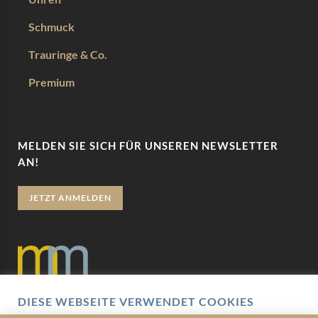
Schmuck
Trauringe & Co.
Premium
MELDEN SIE SICH FÜR UNSEREN NEWSLETTER
AN!
JETZT ANMELDEN
DIESE WEBSEITE VERWENDET COOKIES
Datenschutz