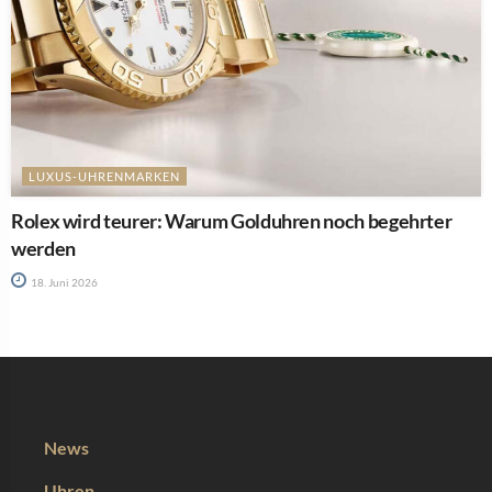
LUXUS-UHRENMARKEN
Rolex wird teurer: Warum Golduhren noch begehrter
werden
18. Juni 2026
News
Uhren