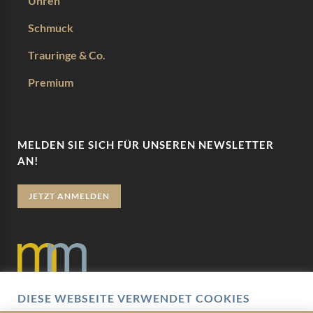
Uhren
Schmuck
Trauringe & Co.
Premium
MELDEN SIE SICH FÜR UNSEREN NEWSLETTER
AN!
JETZT ANMELDEN
DIESE WEBSEITE VERWENDET COOKIES
Datenschutz