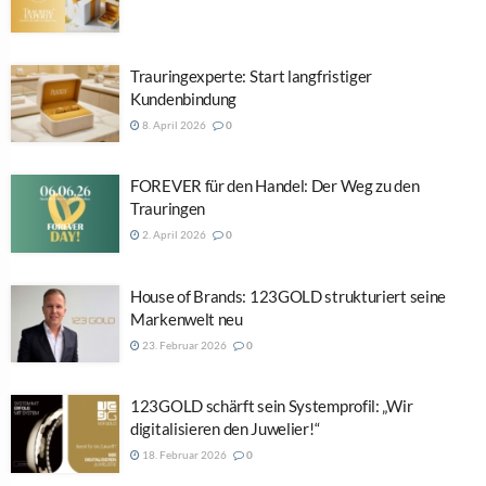
Trauringexperte: Start langfristiger
Kundenbindung
8. April 2026
0
FOREVER für den Handel: Der Weg zu den
Trauringen
2. April 2026
0
House of Brands: 123GOLD strukturiert seine
Markenwelt neu
23. Februar 2026
0
123GOLD schärft sein Systemprofil: „Wir
digitalisieren den Juwelier!“
18. Februar 2026
0