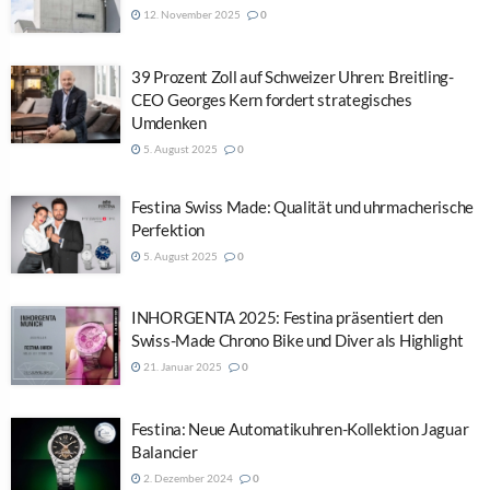
12. November 2025
0
39 Prozent Zoll auf Schweizer Uhren: Breitling-
CEO Georges Kern fordert strategisches
Umdenken
5. August 2025
0
Festina Swiss Made: Qualität und uhrmacherische
Perfektion
5. August 2025
0
INHORGENTA 2025: Festina präsentiert den
Swiss-Made Chrono Bike und Diver als Highlight
21. Januar 2025
0
Festina: Neue Automatikuhren-Kollektion Jaguar
Balancier
2. Dezember 2024
0