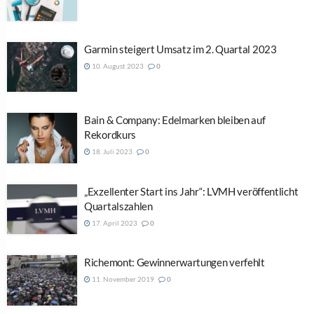
Garmin steigert Umsatz im 2. Quartal 2023
10. August 2023
0
Bain & Company: Edelmarken bleiben auf
Rekordkurs
18. Juli 2023
0
„Exzellenter Start ins Jahr“: LVMH veröffentlicht
Quartalszahlen
17. April 2023
0
Richemont: Gewinnerwartungen verfehlt
11. November 2019
0