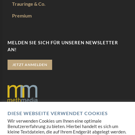
Trauringe & Co.
Premium
MELDEN SIE SICH FÜR UNSEREN NEWSLETTER
AN!
JETZT ANMELDEN
DIESE WEBSEITE VERWENDET COOKIES
Datenschutz
Wir verwenden Cookies um Ihnen eine optimale
Benutzererfahrung zu bieten. Hierbei handelt es sich um
Impressum
kleine Textdateien, die auf Ihrem Endgerät abgelegt werden.