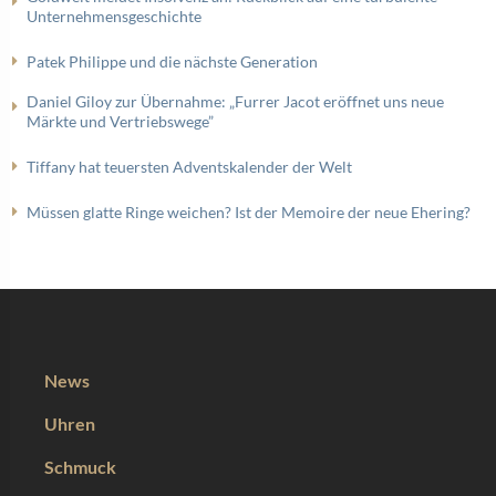
Unternehmensgeschichte
Patek Philippe und die nächste Generation
Daniel Giloy zur Übernahme: „Furrer Jacot eröffnet uns neue
Märkte und Vertriebswege”
Tiffany hat teuersten Adventskalender der Welt
Müssen glatte Ringe weichen? Ist der Memoire der neue Ehering?
News
Uhren
Schmuck