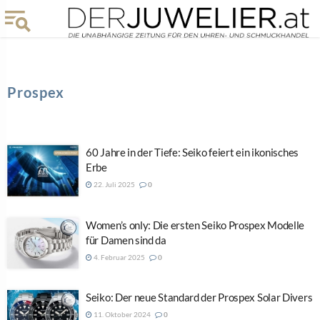
Prospex
60 Jahre in der Tiefe: Seiko feiert ein ikonisches
Erbe
22. Juli 2025
0
Women’s only: Die ersten Seiko Prospex Modelle
für Damen sind da
4. Februar 2025
0
Seiko: Der neue Standard der Prospex Solar Divers
11. Oktober 2024
0