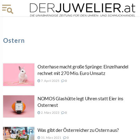
Ostern
Osterhase macht große Sprünge: Einzelhandel
rechnet mit 270 Mio. Euro Umsatz
7. April 2025
0
NOMOS Glashütte legt Uhren statt Eier ins
Osternest
2. März 2023
0
Was gibt der Österreicher zu Ostern aus?
31. März 2021
0