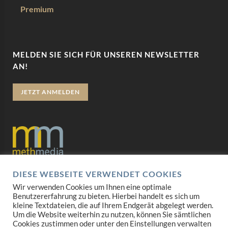
Premium
MELDEN SIE SICH FÜR UNSEREN NEWSLETTER
AN!
JETZT ANMELDEN
DIESE WEBSEITE VERWENDET COOKIES
Datenschutz
Wir verwenden Cookies um Ihnen eine optimale
Benutzererfahrung zu bieten. Hierbei handelt es sich um
Impressum
kleine Textdateien, die auf Ihrem Endgerät abgelegt werden.
Um die Website weiterhin zu nutzen, können Sie sämtlichen
AGB
Cookies zustimmen oder unter den Einstellungen verwalten