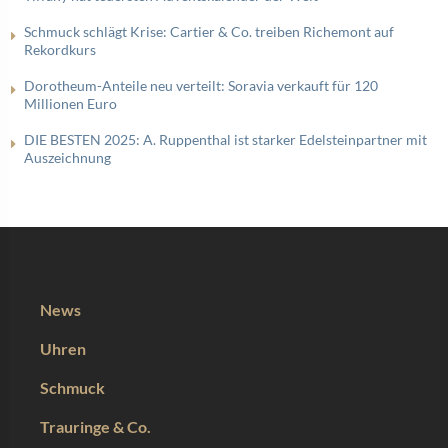
Schmuck schlägt Krise: Cartier & Co. treiben Richemont auf
Rekordkurs
Dorotheum-Anteile neu verteilt: Soravia verkauft für 120
Millionen Euro
DIE BESTEN 2025: A. Ruppenthal ist starker Edelsteinpartner mit
Auszeichnung
News
Uhren
Schmuck
Trauringe & Co.