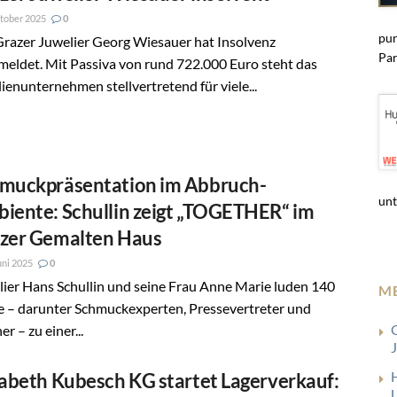
tober 2025
0
pun
Grazer Juwelier Georg Wiesauer hat Insolvenz
Par
eldet. Mit Passiva von rund 722.000 Euro steht das
ienunternehmen stellvertretend für viele...
muckpräsentation im Abbruch-
unt
iente: Schullin zeigt „TOGETHER“ im
zer Gemalten Haus
uni 2025
0
ier Hans Schullin und seine Frau Anne Marie luden 140
M
e – darunter Schmuckexperten, Pressevertreter und
er – zu einer...
sabeth Kubesch KG startet Lagerverkauf: