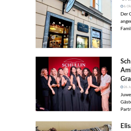
6. Ok
Der 
angem
Famil
Sch
Amb
Gra
26. J
Juwel
Gäst
Partn
Eli