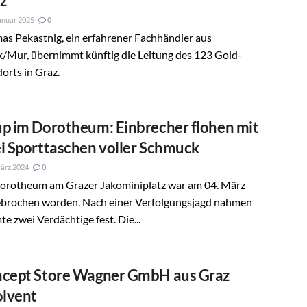
z
anuar 2025
0
s Pekastnig, ein erfahrener Fachhändler aus
k/Mur, übernimmt künftig die Leitung des 123 Gold-
orts in Graz.
p im Dorotheum: Einbrecher flohen mit
i Sporttaschen voller Schmuck
ärz 2024
0
Dorotheum am Grazer Jakominiplatz war am 04. März
ebrochen worden. Nach einer Verfolgungsjagd nahmen
e zwei Verdächtige fest. Die...
cept Store Wagner GmbH aus Graz
olvent