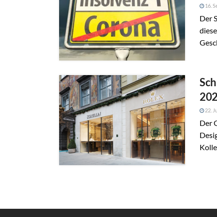
16. S
Der 
dies
Gesc
Sch
20
22. J
Der 
Desi
Kolle