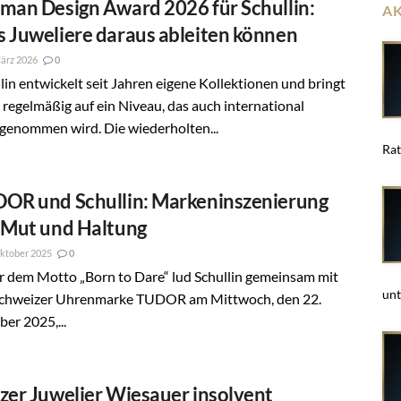
man Design Award 2026 für Schullin:
A
 Juweliere daraus ableiten können
ärz 2026
0
lin entwickelt seit Jahren eigene Kollektionen und bringt
 regelmäßig auf ein Niveau, das auch international
genommen wird. Die wiederholten...
Rat
OR und Schullin: Markeninszenierung
 Mut und Haltung
ktober 2025
0
r dem Motto „Born to Dare“ lud Schullin gemeinsam mit
unt
Schweizer Uhrenmarke TUDOR am Mittwoch, den 22.
er 2025,...
zer Juwelier Wiesauer insolvent