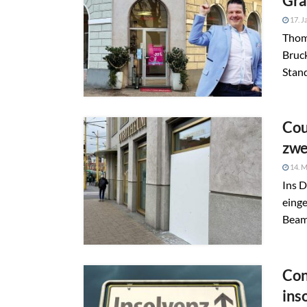
Gra
17. J
Thoma
Bruc
Stand
Cou
zwe
14. M
Ins 
eing
Beamt
Con
ins