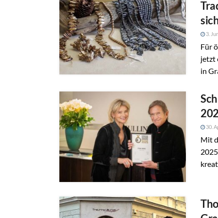
Tra
sic
3. Ju
Für ö
jetzt
in Gr
Sch
20
30. A
Mit 
2025 
kreat
Tho