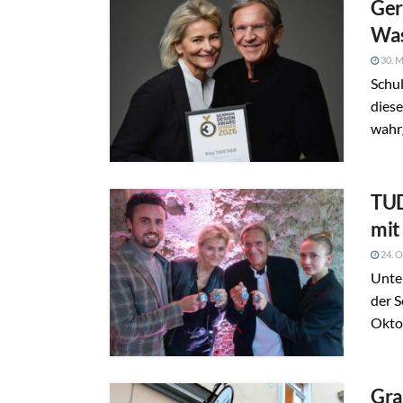
Ger
Was
30. M
Schul
diese
wahr
TUD
mit
24. O
Unte
der 
Oktob
Gra