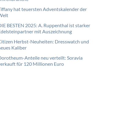
Tiffany hat teuersten Adventskalender der
Welt
DIE BESTEN 2025: A. Ruppenthal ist starker
Edelsteinpartner mit Auszeichnung
Citizen Herbst-Neuheiten: Dresswatch und
neues Kaliber
Dorotheum-Anteile neu verteilt: Soravia
verkauft für 120 Millionen Euro