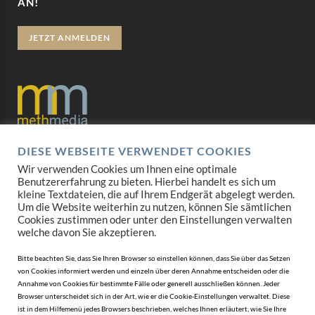
AN!
JETZT ANMELDEN
DIESE WEBSEITE VERWENDET COOKIES
Datenschutz
Wir verwenden Cookies um Ihnen eine optimale
Benutzererfahrung zu bieten. Hierbei handelt es sich um
Impressum
kleine Textdateien, die auf Ihrem Endgerät abgelegt werden.
Um die Website weiterhin zu nutzen, können Sie sämtlichen
AGB
Cookies zustimmen oder unter den Einstellungen verwalten
welche davon Sie akzeptieren.
Mediadaten
Bitte beachten Sie, dass Sie Ihren Browser so einstellen können, dass Sie über das Setzen
von Cookies informiert werden und einzeln über deren Annahme entscheiden oder die
Annahme von Cookies für bestimmte Fälle oder generell ausschließen können. Jeder
Browser unterscheidet sich in der Art, wie er die Cookie-Einstellungen verwaltet. Diese
ist in dem Hilfemenü jedes Browsers beschrieben, welches Ihnen erläutert, wie Sie Ihre