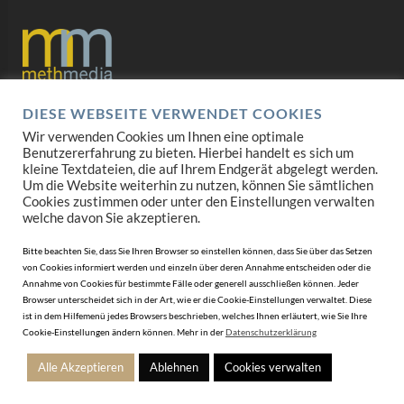
DIESE WEBSEITE VERWENDET COOKIES
Datenschutz
Wir verwenden Cookies um Ihnen eine optimale
Benutzererfahrung zu bieten. Hierbei handelt es sich um
Impressum
kleine Textdateien, die auf Ihrem Endgerät abgelegt werden.
Um die Website weiterhin zu nutzen, können Sie sämtlichen
AGB
Cookies zustimmen oder unter den Einstellungen verwalten
welche davon Sie akzeptieren.
Mediadaten
Bitte beachten Sie, dass Sie Ihren Browser so einstellen können, dass Sie über das Setzen
von Cookies informiert werden und einzeln über deren Annahme entscheiden oder die
Annahme von Cookies für bestimmte Fälle oder generell ausschließen können. Jeder
Browser unterscheidet sich in der Art, wie er die Cookie-Einstellungen verwaltet. Diese
ist in dem Hilfemenü jedes Browsers beschrieben, welches Ihnen erläutert, wie Sie Ihre
Cookie-Einstellungen ändern können. Mehr in der
Datenschutzerklärung
Alle Akzeptieren
Ablehnen
Cookies verwalten
© 2010-2026 DERJUWELIER.at