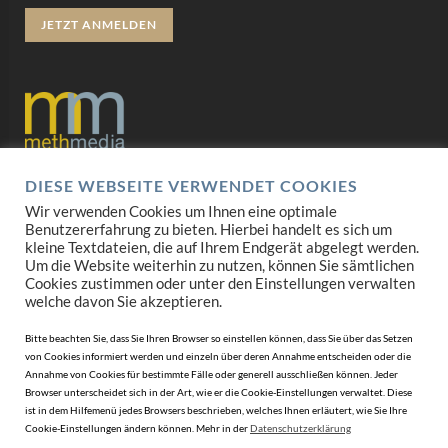
JETZT ANMELDEN
DIESE WEBSEITE VERWENDET COOKIES
Datenschutz
Wir verwenden Cookies um Ihnen eine optimale
Benutzererfahrung zu bieten. Hierbei handelt es sich um
Impressum
kleine Textdateien, die auf Ihrem Endgerät abgelegt werden.
Um die Website weiterhin zu nutzen, können Sie sämtlichen
AGB
Cookies zustimmen oder unter den Einstellungen verwalten
welche davon Sie akzeptieren.
Mediadaten
Bitte beachten Sie, dass Sie Ihren Browser so einstellen können, dass Sie über das Setzen
von Cookies informiert werden und einzeln über deren Annahme entscheiden oder die
Annahme von Cookies für bestimmte Fälle oder generell ausschließen können. Jeder
Browser unterscheidet sich in der Art, wie er die Cookie-Einstellungen verwaltet. Diese
ist in dem Hilfemenü jedes Browsers beschrieben, welches Ihnen erläutert, wie Sie Ihre
Cookie-Einstellungen ändern können. Mehr in der
Datenschutzerklärung