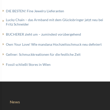
DIE BESTEN! Fine Jewelry Lieferanten
Lucky Chain – das Armband mit dem Glücksbringer jetzt neu bei
Fritz Schneider
BUCHERER zieht um – zumindest vorübergehend
Own Your Love! Wie mandana Hochzeitsschmuck neu definiert
Gellner: Schmuckkreationen für die festliche Zeit
Fossil schließt Stores in Wien
News