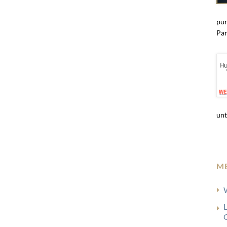
pun
Par
unt
M
G