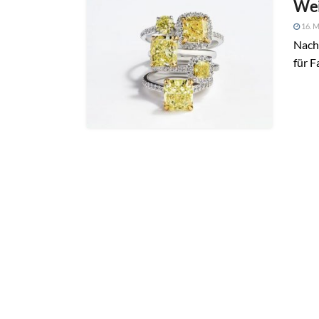
Wei
16. M
Nach 
für F