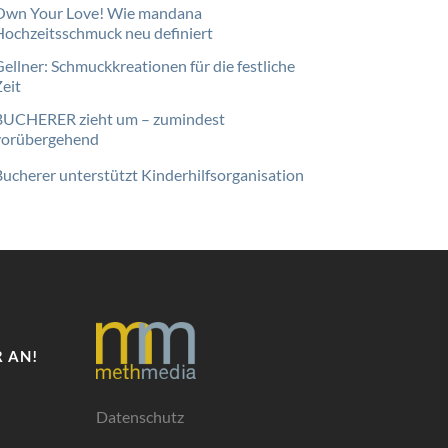
Own Your Love! Wie mandana
Hochzeitsschmuck neu definiert
Gellner: Schmuckkreationen für die festliche
Zeit
BUCHERER zieht um – zumindest
vorübergehend
Bucherer unterstützt Kinderhilfsorganisation
 AN!
Datenschutz