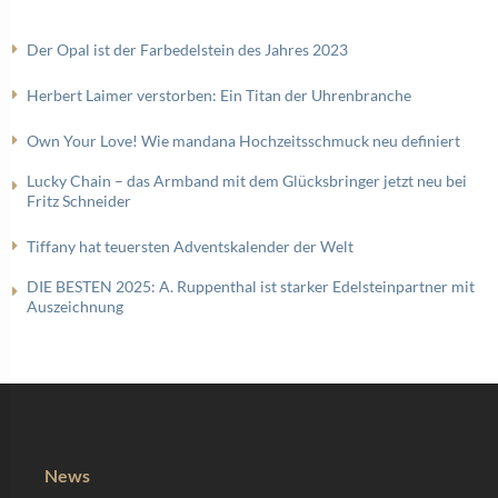
Der Opal ist der Farbedelstein des Jahres 2023
Herbert Laimer verstorben: Ein Titan der Uhrenbranche
Own Your Love! Wie mandana Hochzeitsschmuck neu definiert
Lucky Chain – das Armband mit dem Glücksbringer jetzt neu bei
Fritz Schneider
Tiffany hat teuersten Adventskalender der Welt
DIE BESTEN 2025: A. Ruppenthal ist starker Edelsteinpartner mit
Auszeichnung
News