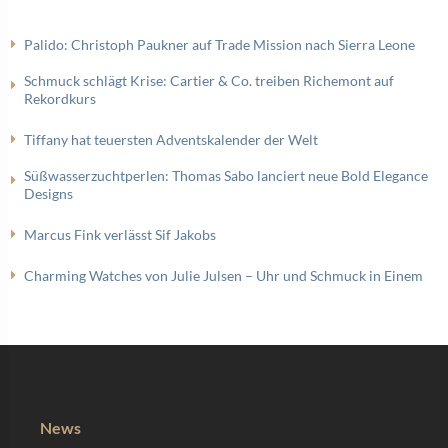
Palido: Christoph Paukner auf Trade Mission nach Sierra Leone
Schmuck schlägt Krise: Cartier & Co. treiben Richemont auf
Rekordkurs
Tiffany hat teuersten Adventskalender der Welt
Süßwasserzuchtperlen: Thomas Sabo lanciert neue Bold Elegance
Designs
Marcus Fink verlässt Sif Jakobs
Charming Watches von Julie Julsen – Uhr und Schmuck in Einem
News