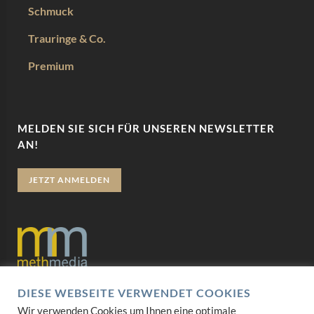
Schmuck
Trauringe & Co.
Premium
MELDEN SIE SICH FÜR UNSEREN NEWSLETTER
AN!
JETZT ANMELDEN
DIESE WEBSEITE VERWENDET COOKIES
Datenschutz
Wir verwenden Cookies um Ihnen eine optimale