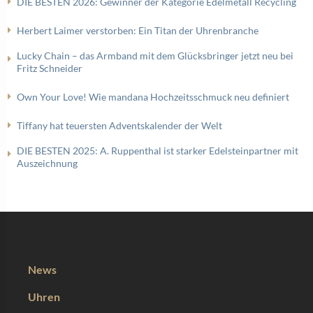
DIE BESTEN 2026: Gewinner der Kategorie Edelmetall Recycling
Herbert Laimer verstorben: Ein Titan der Uhrenbranche
Lucky Chain – das Armband mit dem Glücksbringer jetzt neu bei
Fritz Schneider
Own Your Love! Wie mandana Hochzeitsschmuck neu definiert
Tiffany hat teuersten Adventskalender der Welt
DIE BESTEN 2025: A. Ruppenthal ist starker Edelsteinpartner mit
Auszeichnung
News
Uhren