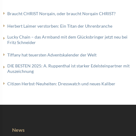
Braucht CHRIST Norqain, oder braucht Norqain CHRIST?
Herbert Laimer verstorben: Ein Titan der Uhrenbranche
Lucky Chain – das Armband mit dem Glücksbringer jetzt neu bei
Fritz Schneider
Tiffany hat teuersten Adventskalender der Welt
DIE BESTEN 2025: A. Ruppenthal ist starker Edelsteinpartner mit
Auszeichnung
Citizen Herbst-Neuheiten: Dresswatch und neues Kaliber
News