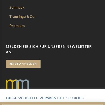
Schmuck
Trauringe & Co.
Premium
MELDEN SIE SICH FÜR UNSEREN NEWSLETTER
AN!
JETZT ANMELDEN
DIESE WEBSEITE VERWENDET COOKIES
Datenschutz
Wir verwenden Cookies um Ihnen eine optimale