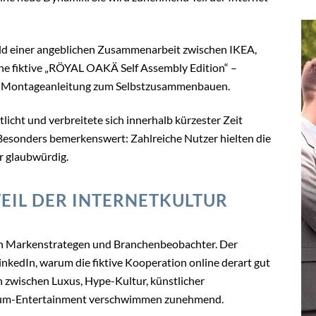
Bild einer angeblichen Zusammenarbeit zwischen IKEA,
ne fiktive „RÖYAL OAKÄ Self Assembly Edition“ –
nd Montageanleitung zum Selbstzusammenbauen.
licht und verbreitete sich innerhalb kürzester Zeit
 Besonders bemerkenswert: Zahlreiche Nutzer hielten die
r glaubwürdig.
EIL DER INTERNETKULTUR
ch Markenstrategen und Branchenbeobachter. Der
nkedIn, warum die fiktive Kooperation online derart gut
n zwischen Luxus, Hype-Kultur, künstlicher
sum-Entertainment verschwimmen zunehmend.