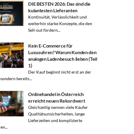
DIE BESTEN 2026: Das sind die
kulantesten Lieferanten
Kontinuität, Verlässlichkeit und
weiterhin starke Konzepte, die den
Sell-out fördern...
Kein E-Commerce für
Luxusuhren? Warum Kunden den
analogen Ladenbesuch lieben (Teil
1)
Der Kauf beginnt nicht erst an der
 sondern bereits...
Onlinehandel in Österreich
erreicht neuen Rekordwert
Gleichzeitig nennen viele Käufer
Qualitätsunsicherheiten, lange
Lieferzeiten und komplizierte
en...