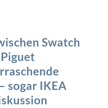
wischen Swatch
Piguet
erraschende
– sogar IKEA
Diskussion