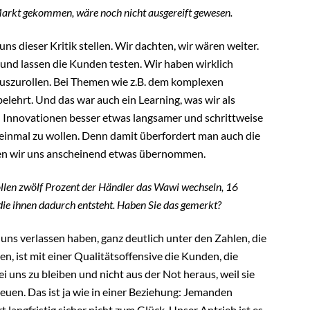
Markt gekommen, wäre noch nicht ausgereift gewesen.
s dieser Kritik stellen. Wir dachten, wir wären weiter.
s und lassen die Kunden testen. Wir haben wirklich
e auszurollen. Bei Themen wie z.B. dem komplexen
belehrt. Und das war auch ein Learning, was wir als
Innovationen besser etwas langsamer und schrittweise
f einmal zu wollen. Denn damit überfordert man auch die
ben wir uns anscheinend etwas übernommen.
llen zwölf Prozent der Händler das Wawi wechseln, 16
die ihnen dadurch entsteht. Haben Sie das gemerkt?
 uns verlassen haben, ganz deutlich unter den Zahlen, die
n, ist mit einer Qualitätsoffensive die Kunden, die
i uns zu bleiben und nicht aus der Not heraus, weil sie
euen. Das ist ja wie in einer Beziehung: Jemanden
langfristig sicher nicht zum Glück. Unser Antrieb ist es,