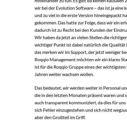
miteinander zu tun. Es gibt da keinen kausale
wir bei der Evolution Software – das ist ja eine
und zu viel in die erste Version hineingepackt 
gekommen. Das hatte zur Folge, dass wir ein e
dadurch ist zu Recht bei den Kunden der Eindruc
Wir haben da jetzt an vielen Stellen die richti
wichtiger Punkt ist dabei natürlich die Qualitä
das merken wir im Support, der jetzt weniger be
Roqqio Management möchten wir ein klares Sta
ist für die Roqqio Gruppe eines der wichtigste
Jahren weiter wachsen wollen.
Das bedeutet, wir werden weiter in Personal un
die in den letzten Monaten präsent waren und s
auch transparent kommuniziert, da dies für uns 
sich Fehler einzugestehen und sich nicht wegzu
aber den Großteil im Griff.