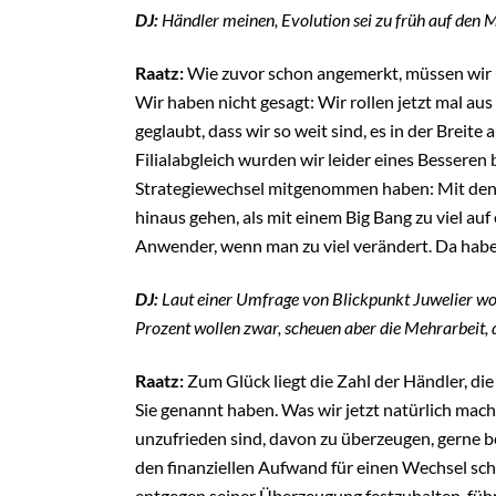
DJ:
Händler meinen, Evolution sei zu früh auf den 
Raatz:
Wie zuvor schon angemerkt, müssen wir un
Wir haben nicht gesagt: Wir rollen jetzt mal au
geglaubt, dass wir so weit sind, es in der Breit
Filialabgleich wurden wir leider eines Besseren 
Strategiewechsel mitgenommen haben: Mit den 
hinaus gehen, als mit einem Big Bang zu viel au
Anwender, wenn man zu viel verändert. Da ha
DJ:
Laut einer Umfrage von Blickpunkt Juwelier wo
Prozent wollen zwar, scheuen aber die Mehrarbeit, 
Raatz:
Zum Glück liegt die Zahl der Händler, die
Sie genannt haben. Was wir jetzt natürlich mache
unzufrieden sind, davon zu überzeugen, gerne be
den finanziellen Aufwand für einen Wechsel sch
entgegen seiner Überzeugung festzuhalten, führt 