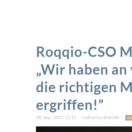
Roqqio-CSO Ma
„Wir haben an 
die richtigen
ergriffen!”
28. Sep.. 2021 11:11
Katharina Brändle
SE