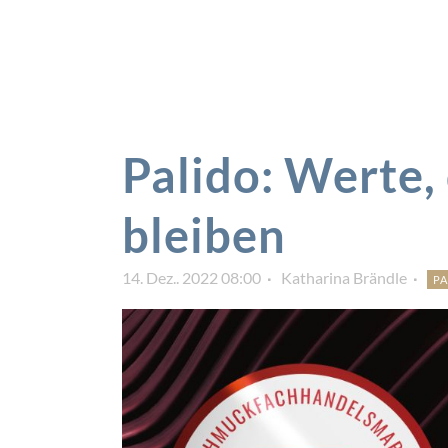
Palido: Werte,
bleiben
14. Dez.. 2022 08:00
Katharina Brändle
PA