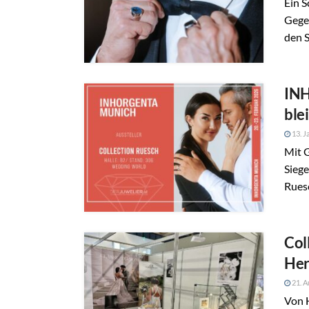
Ein S
Gege
den S
INH
ble
13. J
Mit G
Siege
Rues
Col
Her
21. A
Von 