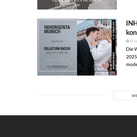
INH
kon
23. J
Die 
2025 
moder
WE