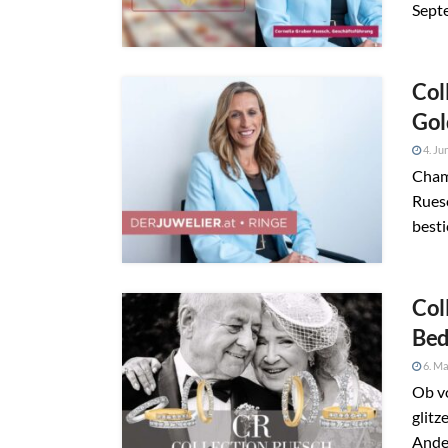
Septe
Col
Gol
4. Ju
Champ
Ruesc
besti
Col
Bed
6. Ma
Ob vo
glitz
Anden