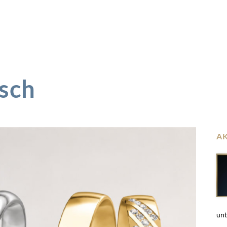
esch
A
unt