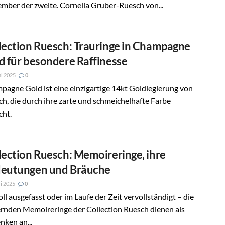
mber der zweite. Cornelia Gruber-Ruesch von...
lection Ruesch: Trauringe in Champagne
d für besondere Raffinesse
ni 2025
0
agne Gold ist eine einzigartige 14kt Goldlegierung von
h, die durch ihre zarte und schmeichelhafte Farbe
cht.
lection Ruesch: Memoireringe, ihre
eutungen und Bräuche
i 2025
0
ll ausgefasst oder im Laufe der Zeit vervollständigt – die
ernden Memoireringe der Collection Ruesch dienen als
ken an...