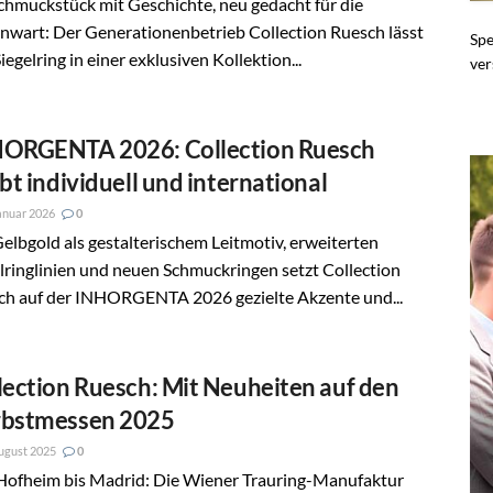
chmuckstück mit Geschichte, neu gedacht für die
nwart: Der Generationenbetrieb Collection Ruesch lässt
Spe
iegelring in einer exklusiven Kollektion...
ver
ORGENTA 2026: Collection Ruesch
ibt individuell und international
anuar 2026
0
elbgold als gestalterischem Leitmotiv, erweiterten
lringlinien und neuen Schmuckringen setzt Collection
ch auf der INHORGENTA 2026 gezielte Akzente und...
lection Ruesch: Mit Neuheiten auf den
bstmessen 2025
ugust 2025
0
Hofheim bis Madrid: Die Wiener Trauring-Manufaktur