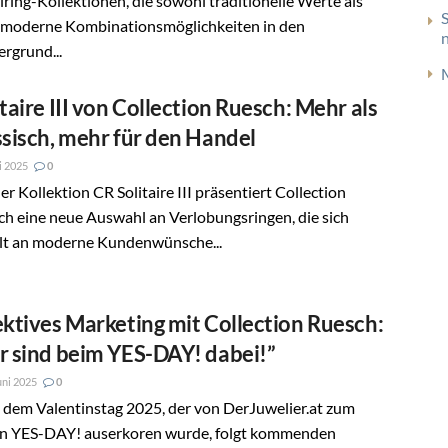
lring-Kollektionen, die sowohl traditionelle Werte als
 moderne Kombinationsmöglichkeiten in den
rgrund...
itaire III von Collection Ruesch: Mehr als
ssisch, mehr für den Handel
li 2025
0
er Kollektion CR Solitaire III präsentiert Collection
h eine neue Auswahl an Verlobungsringen, die sich
elt an moderne Kundenwünsche...
ektives Marketing mit Collection Ruesch:
r sind beim YES-DAY! dabei!”
uni 2025
0
 dem Valentinstag 2025, der von DerJuwelier.at zum
en YES-DAY! auserkoren wurde, folgt kommenden