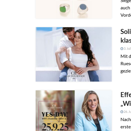
Siege
auch
Vorde
Sol
kla
3. Ju
Mit d
Ruesc
gezi
Eff
„Wi
26. J
Nach
erst