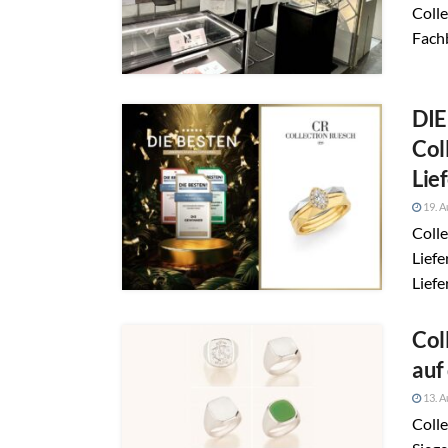
Colle
Fachb
DIE
Col
Lie
19. A
Colle
Liefe
Liefe
Col
auf
13. A
Colle