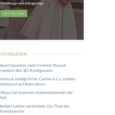
EISTGELESEN
Neue Fassarten, mehr Freiheit: Ruesch
erweitert den 3D-Konfigurator
Schmuck schlägt Krise: Cartier & Co. treiben
Richemont auf Rekordkurs
Tiffany hat teuersten Adventskalender der
Welt
Herbert Laimer verstorben: Ein Titan der
Uhrenbranche