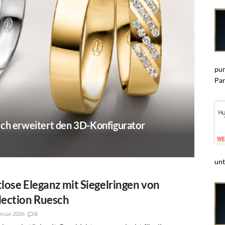
pun
Par
sch erweitert den 3D-Konfigurator
unt
tlose Eleganz mit Siegelringen von
lection Ruesch
bruar 2026
0