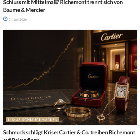
Schluss mit Mittelmaß? Richemont trennt sich von
Baume & Mercier
24. Juli 2026
LUXUS-SCHMUCKMARKEN
Schmuck schlägt Krise: Cartier & Co. treiben Richemont
auf Rekordkurs