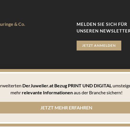
uringe & Co.
MELDEN SIE SICH FÜR
UNSEREN NEWSLETTER
JETZT ANMELDEN
 erweiterten
DerJuwelier.at Bezug PRINT UND DIGITAL
umsteige
zu bieten. Hierbei handelt es sich um kleine Textdateien, die auf 
mehr
relevante Informationen
aus der Branche sichern!
 können Sie sämtlichen Cookies zustimmen oder unter den Einstellu
JETZT MEHR ERFAHREN
n Cookies informiert werden und einzeln über deren Annahme entscheiden oder die Annahme von Cookie
, wie er die Cookie-Einstellungen verwaltet. Diese ist in dem Hilfemenü jedes Browsers beschrieben,
lärung
© 2010-2026 DERJUWELIER.at