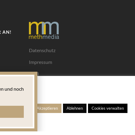
 AN!
Datenschutz
Impressum
AGB
Mediadaten
n und noch
Ihrem
ngen
Alle Akzeptieren
Ablehnen
Cookies verwalten
s für
 welches