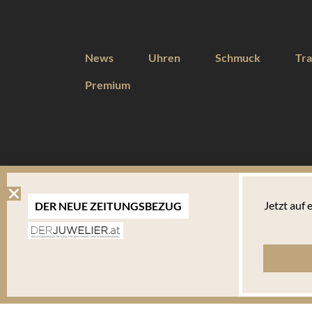
News
Uhren
Schmuck
Tra
Premium
DIESE WEBSEITE VERWENDET COOKIES
Jetzt auf
DER NEUE ZEITUNGSBEZUG
Wir verwenden Cookies um Ihnen eine optimale Benutzererfahrung 
Endgerät abgelegt werden. Um die Website weiterhin zu nutzen,
verwalten welche davon Sie akzeptieren.
Bitte beachten Sie, dass Sie Ihren Browser so einstellen können, dass Sie über das Setzen vo
bestimmte Fälle oder generell ausschließen können. Jeder Browser unterscheidet sich in der Art
Ihnen erläutert, wie Sie Ihre Cookie-Einstellungen ändern können. Mehr in der
Datenschutzerk