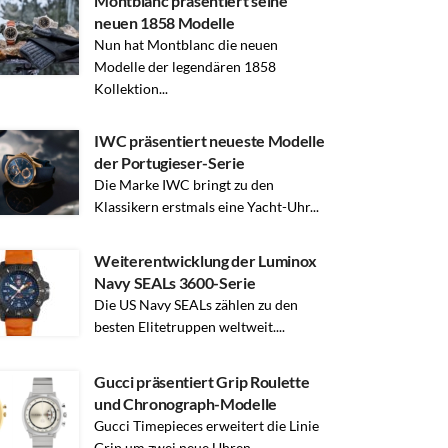
Montblanc präsentiert seine
neuen 1858 Modelle
Nun hat Montblanc die neuen
Modelle der legendären 1858
Kollektion...
IWC präsentiert neueste Modelle
der Portugieser-Serie
Die Marke IWC bringt zu den
Klassikern erstmals eine Yacht-Uhr...
Weiterentwicklung der Luminox
Navy SEALs 3600-Serie
Die US Navy SEALs zählen zu den
besten Elitetruppen weltweit....
Gucci präsentiert Grip Roulette
und Chronograph-Modelle
Gucci Timepieces erweitert die Linie
Grip um zwei neue Uhren...