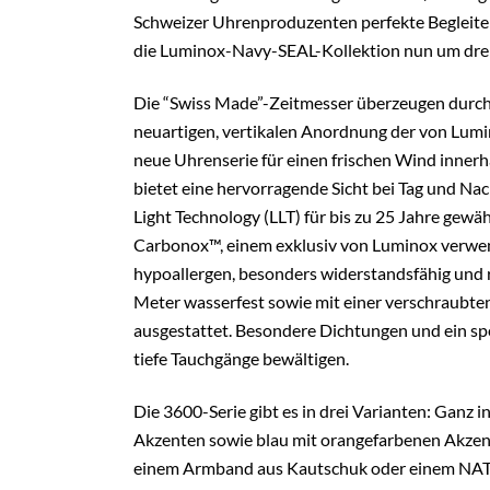
Schweizer Uhrenproduzenten perfekte Begleiter 
die Luminox-Navy-SEAL-Kollektion nun um drei 
Die “Swiss Made”-Zeitmesser überzeugen durch 
neuartigen, vertikalen Anordnung der von Lumi
neue Uhrenserie für einen frischen Wind innerh
bietet eine hervorragende Sicht bei Tag und Na
Light Technology (LLT) für bis zu 25 Jahre gewä
Carbonox™, einem exklusiv von Luminox verwend
hypoallergen, besonders widerstandsfähig und r
Meter wasserfest sowie mit einer verschraubt
ausgestattet. Besondere Dichtungen und ein sp
tiefe Tauchgänge bewältigen.
Die 3600-Serie gibt es in drei Varianten: Ganz 
Akzenten sowie blau mit orangefarbenen Akzen
einem Armband aus Kautschuk oder einem NATO-