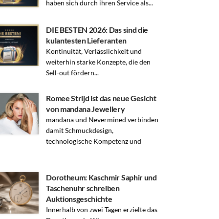
haben sich durch ihren Service als...
DIE BESTEN 2026: Das sind die
kulantesten Lieferanten
Kontinuität, Verlässlichkeit und
weiterhin starke Konzepte, die den
Sell-out fördern...
Romee Strijd ist das neue Gesicht
von mandana Jewellery
mandana und Nevermined verbinden
damit Schmuckdesign,
technologische Kompetenz und
Dorotheum: Kaschmir Saphir und
Taschenuhr schreiben
Auktionsgeschichte
Innerhalb von zwei Tagen erzielte das