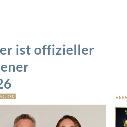
 ist offizieller
iener
26
WELIERE
VER