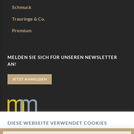
Schmuck
Trauringe & Co.
Premium
MELDEN SIE SICH FÜR UNSEREN NEWSLETTER
AN!
JETZT ANMELDEN
DIESE WEBSEITE VERWENDET COOKIES
Datenschutz
Wir verwenden Cookies um Ihnen eine optimale