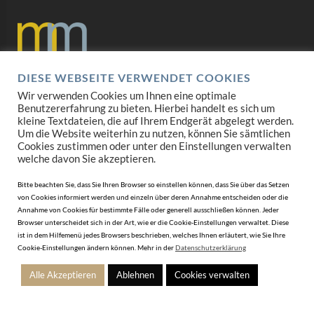
DIESE WEBSEITE VERWENDET COOKIES
Datenschutz
Wir verwenden Cookies um Ihnen eine optimale
Benutzererfahrung zu bieten. Hierbei handelt es sich um
Impressum
kleine Textdateien, die auf Ihrem Endgerät abgelegt werden.
Um die Website weiterhin zu nutzen, können Sie sämtlichen
Cookies zustimmen oder unter den Einstellungen verwalten
AGB
welche davon Sie akzeptieren.
Mediadaten
Bitte beachten Sie, dass Sie Ihren Browser so einstellen können, dass Sie über das Setzen
von Cookies informiert werden und einzeln über deren Annahme entscheiden oder die
Annahme von Cookies für bestimmte Fälle oder generell ausschließen können. Jeder
Browser unterscheidet sich in der Art, wie er die Cookie-Einstellungen verwaltet. Diese
ist in dem Hilfemenü jedes Browsers beschrieben, welches Ihnen erläutert, wie Sie Ihre
Cookie-Einstellungen ändern können. Mehr in der
Datenschutzerklärung
Alle Akzeptieren
Ablehnen
Cookies verwalten
© 2010-2026 DERJUWELIER.at